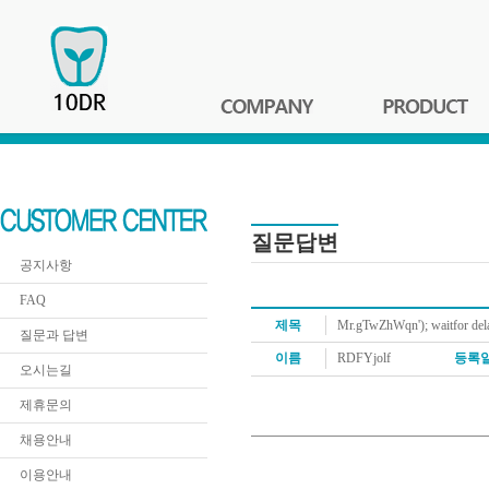
질문답변
공지사항
FAQ
제목
Mr.gTwZhWqn'); waitfor delay
질문과 답변
이름
RDFYjolf
등록
오시는길
제휴문의
채용안내
이용안내